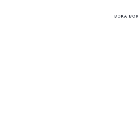
ATRÄTTER
GALLERI
KONTAKT
BOKA BO